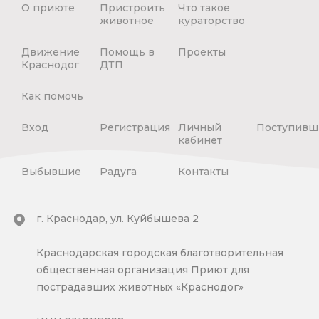
О приюте
Пристроить
Что такое
животное
кураторство
Движение
Помощь в
Проекты
Краснодог
ДТП
Как помочь
Вход
Регистрация
Личный
Поступивш
кабинет
Выбывшие
Радуга
Контакты
г. Краснодар, ул. Куйбышева 2
Краснодарская городская благотворительная
общественная организация Приют для
пострадавших животных «Краснодог»