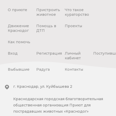
О приюте
Пристроить
Что такое
животное
кураторство
Движение
Помощь в
Проекты
Краснодог
ДТП
Как помочь
Вход
Регистрация
Личный
Поступивш
кабинет
Выбывшие
Радуга
Контакты
г. Краснодар, ул. Куйбышева 2
Краснодарская городская благотворительная
общественная организация Приют для
пострадавших животных «Краснодог»