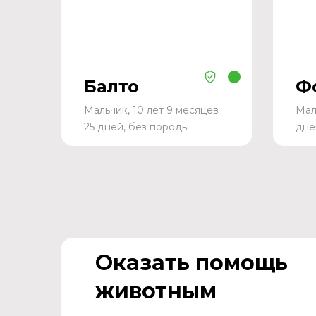
Балто
Ф
Мальчик, 10 лет 9 месяцев
Мал
25 дней, без породы
дне
Оказать помощь
животным