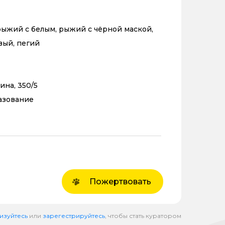
ыжий с белым, рыжий с чёрной маской,
вый, пегий
ина, 350/5
азование
Пожертвовать
изуйтесь
или
зарегестрируйтесь
, чтобы стать куратором