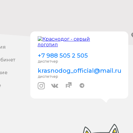
ия
+7 988 505 2 505
абинет
диспетчер
krasnodog_official@mail.ru
шие
диспетчер
е