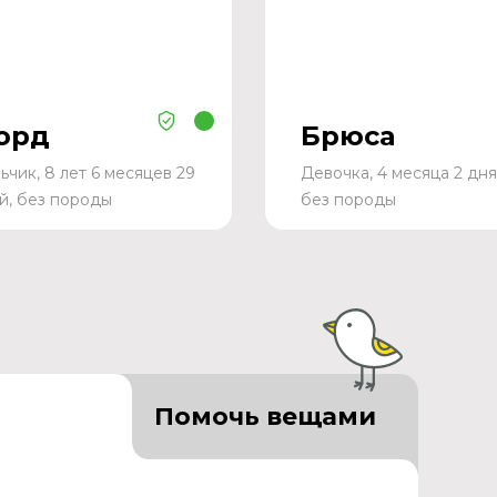
орд
Брюса
ьчик, 8 лет 6 месяцев 29
Девочка, 4 месяца 2 дня
й, без породы
без породы
Помочь вещами