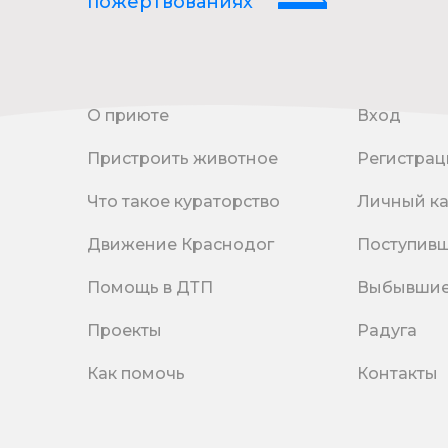
пожертвованиях
О приюте
Вход
Пристроить животное
Регистрац
Что такое кураторство
Личный к
Движение Краснодог
Поступив
Помощь в ДТП
Выбывши
Проекты
Радуга
Как помочь
Контакты