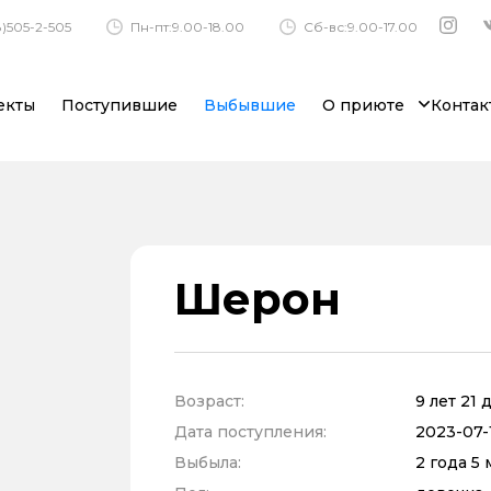
)505-2-505
Пн-пт:9.00-18.00
Сб-вс:9.00-17.00
екты
Поступившие
Выбывшие
О приюте
Контак
Шерон
Возраст:
9 лет 21 
Дата поступления:
2023-07-1
Выбыла:
2 года 5