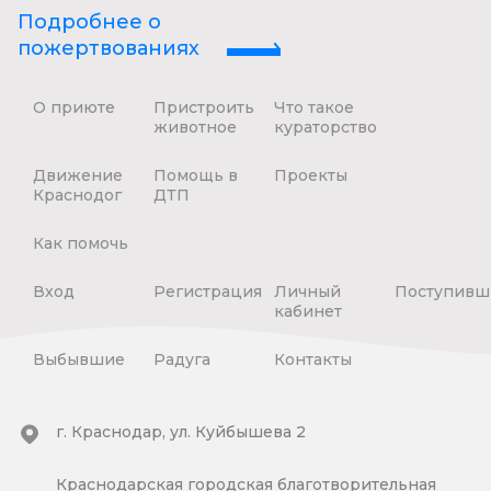
Подробнее о
пожертвованиях
О приюте
Пристроить
Что такое
животное
кураторство
Движение
Помощь в
Проекты
Краснодог
ДТП
Как помочь
Вход
Регистрация
Личный
Поступивш
кабинет
Выбывшие
Радуга
Контакты
г. Краснодар, ул. Куйбышева 2
Краснодарская городская благотворительная