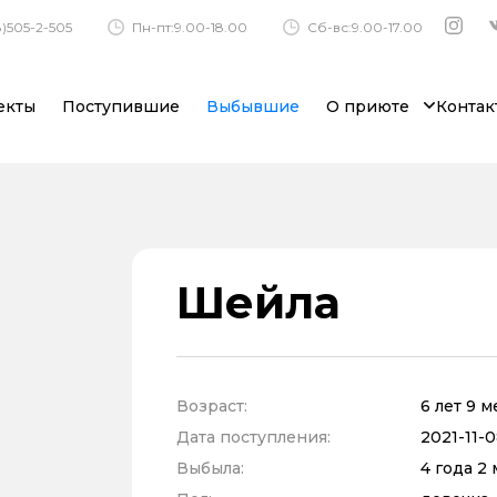
)505-2-505
Пн-пт:9.00-18.00
Сб-вс:9.00-17.00
екты
Поступившие
Выбывшие
О приюте
Контак
Шейла
Возраст:
6 лет 9 
Дата поступления:
2021-11-0
Выбыла:
4 года 2