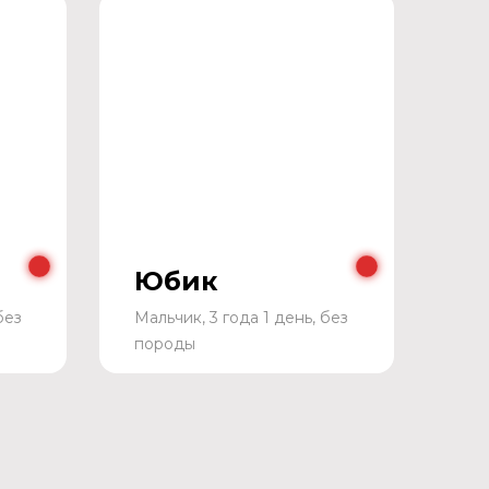
Юбик
без
Мальчик, 3 года 1 день, без
породы