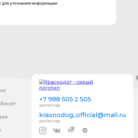
у для уточнения информации
ия
+7 988 505 2 505
абинет
диспетчер
krasnodog_official@mail.ru
шие
диспетчер
е