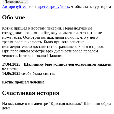
Пожертвовать
Авторизуйтесь
или
зарегестрируйтесь
, чтобы стать куратором
Обо мне
Котик пришёл к воротам пекарни. Неравнодушные
сотрудники покормили беднягу и заметили, что котик не
может есть. Осмотрев котика, люди поняли, что у него
травмирована челюсть. Было принято решение
незамедлительно доставить пострадавшего к нам в приют.
При первичном осмотре врач диагностировал перелом
челюсти. Котика назвали Шаляпин.
17.04.2025 - Шаляпину быо установлен остеосинтез нижней
челюсти.
14.06.2025 скоба была снята.
Котик прошел лечение!
Счастливая история
На выставке в мегацентре "Красная площадь" Шаляпин обрел
дом!