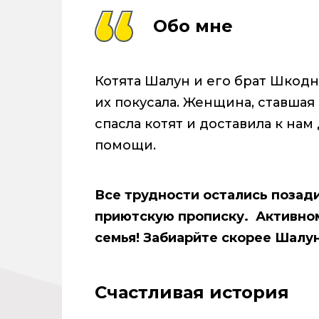
Обо мне
Котята Шалун и его брат Шкодн
их покусала. Женщина, ставша
спасла котят и доставила к на
помощи.
Все трудности остались позад
приютскую прописку. Активно
семья! Забиарйте скорее Шалун
Счастливая история