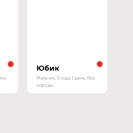
Юбик
без
Мальчик, 3 года 1 день, без
породы