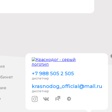
ия
+7 988 505 2 505
абинет
диспетчер
krasnodog_official@mail.ru
шие
диспетчер
е