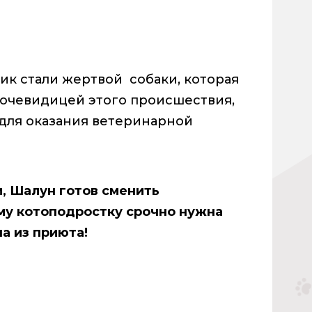
ик стали жертвой собаки, которая
я очевидицей этого происшествия,
м для оказания ветеринарной
и, Шалун готов сменить
му котоподростку срочно нужна
а из приюта!