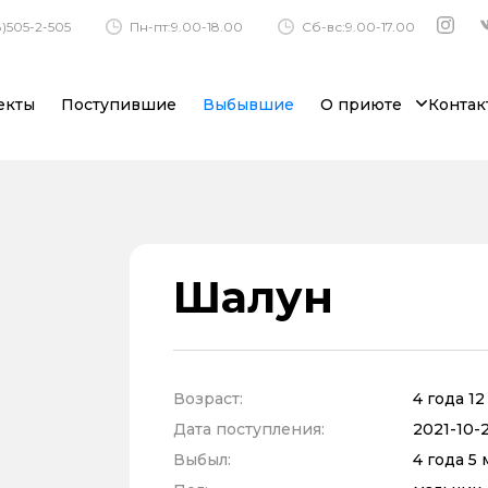
)505-2-505
Пн-пт:9.00-18.00
Сб-вс:9.00-17.00
екты
Поступившие
Выбывшие
О приюте
Контак
Шалун
Возраст:
4 года 1
Дата поступления:
2021-10-2
Выбыл:
4 года 5