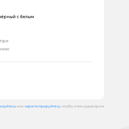
чёрный с белым
 при
нии:
изуйтесь
или
зарегестрируйтесь
, чтобы стать куратором