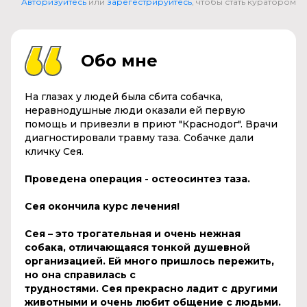
Авторизуйтесь
или
зарегестрируйтесь
, чтобы стать куратором
Обо мне
На глазах у людей была сбита собачка,
неравнодушные люди оказали ей первую
помощь и привезли в приют "Краснодог". Врачи
диагностировали травму таза. Собачке дали
кличку Сея.
Проведена операция - остеосинтез таза.
Сея окончила курс лечения!
Сея
– это трогательная и очень нежная
собака, отличающаяся тонкой душевной
организацией. Ей много пришлось пережить,
но она справилась с
трудностями.
Сея
прекрасно ладит с другими
животными и очень любит общение с людьми.