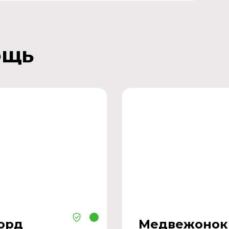
ощь
орд
Медвежонок