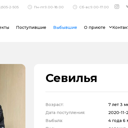
)505-2-505
Пн-пт:9.00-18.00
Сб-вс:9.00-17.00
екты
Поступившие
Выбывшие
О приюте
Контак
Севилья
Возраст:
7 лет 3 
Дата поступления:
2020-11-2
Выбыла:
4 года 6