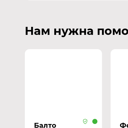
Нам нужна пом
Балто
Ф