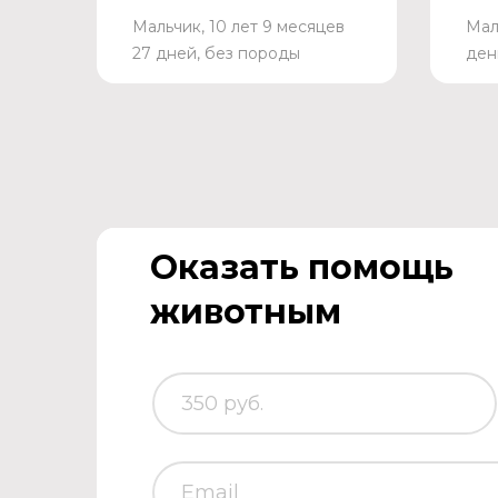
Мальчик, 10 лет 9 месяцев
Мал
27 дней, без породы
ден
Оказать помощь
животным