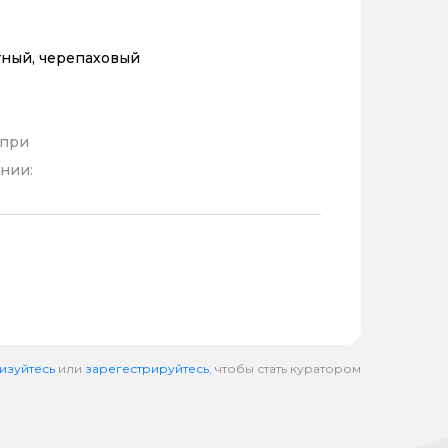
тный, черепаховый
 при
нии:
изуйтесь
или
зарегестрируйтесь
, чтобы стать куратором