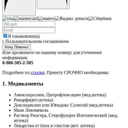
Я ознакомлен(а)
с Пользовательским соглашением
Хочу Помочь!
Или прозвоните по нашему номеру для уточнения
информации
8-988-505-2-505
Подробнее по
ссылке
. Приюту СРОЧНО необходимы:
1. Медикаменты
Амоксициллин, Ципрофлоксацин (мед.аптека)
Рикарфа(вет.аптека)
Доксициклин или Юнидокс Солютаб (мед.аптека)
Мази Левомеколь
Раствор Рингера, Стерофундин Изотонический (мед.
аптека)
Лекарства от блох и глистов (вет. аптека)