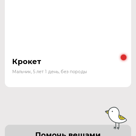
Крокет
Мальчик, 5 лет 1 день, без породы
Помочь вещами