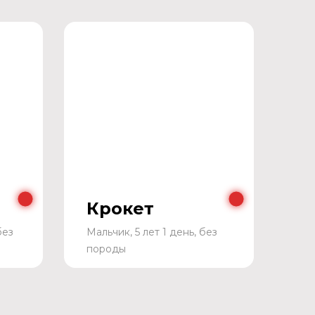
Крокет
без
Мальчик, 5 лет 1 день, без
породы