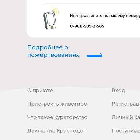
Или прозвоните по нашему номер
8-988-505-2-505
Подробнее о
пожертвованиях
О приюте
Вход
Пристроить животное
Регистрац
Что такое кураторство
Личный к
Движение Краснодог
Поступив