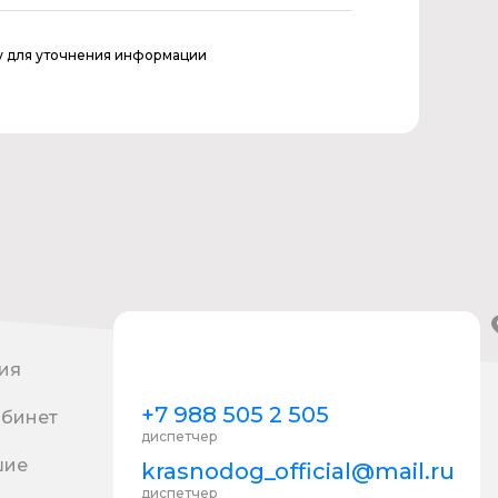
у для уточнения информации
ия
+7 988 505 2 505
абинет
диспетчер
шие
krasnodog_official@mail.ru
диспетчер