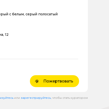
ерый с белым, серый полосатый
а, 12
Пожертвовать
изуйтесь
или
зарегестрируйтесь
, чтобы стать куратором