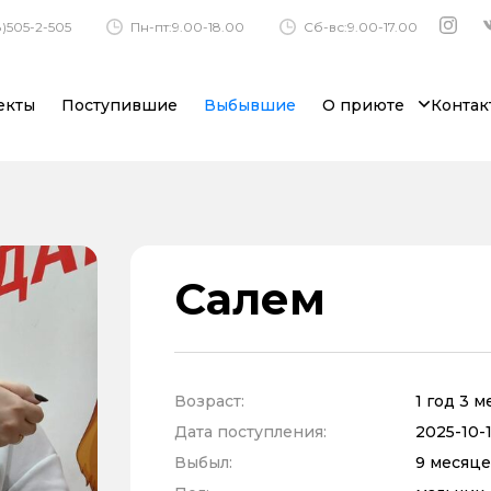
)505-2-505
Пн-пт:9.00-18.00
Сб-вс:9.00-17.00
екты
Поступившие
Выбывшие
О приюте
Контак
Салем
Возраст:
1 год 3 
Дата поступления:
2025-10-1
Выбыл:
9 месяце