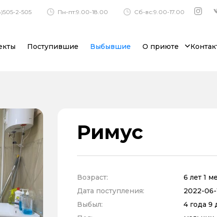
)505-2-505
Пн-пт:9.00-18.00
Сб-вс:9.00-17.00
екты
Поступившие
Выбывшие
О приюте
Контак
Римус
Возраст:
6 лет 1 м
Дата поступления:
2022-06-
Выбыл:
4 года 9