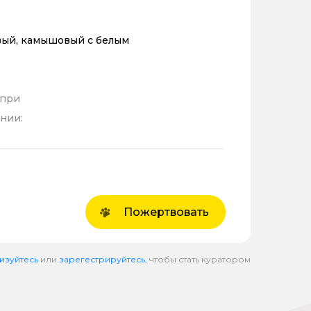
ый, камышовый с белым
 при
нии:
Пожертвовать
изуйтесь
или
зарегестрируйтесь
, чтобы стать куратором