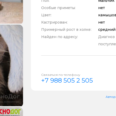
Пол:
мальчик
Особые приметы:
нет
Цвет:
камышов
Кастрирован:
нет
Примерный рост в холке:
средний
Найден по адресу:
Диагноз
поступле
Связаться по телефону
+7 988 505 2 505
Автор