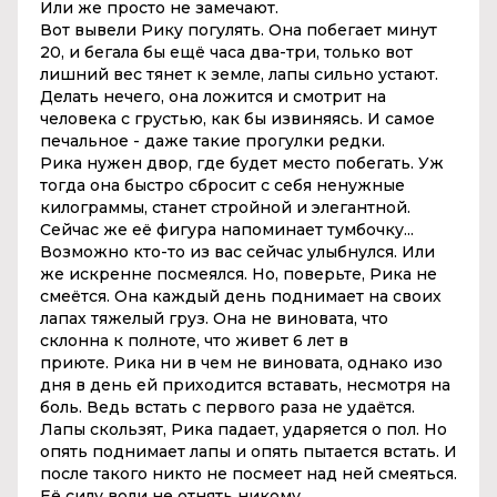
Или же просто не замечают.
Вот вывели Рику погулять. Она побегает минут
20, и бегала бы ещё часа два-три, только вот
лишний вес тянет к земле, лапы сильно устают.
Делать нечего, она ложится и смотрит на
человека с грустью, как бы извиняясь. И самое
печальное - даже такие прогулки редки.
Рика
нужен двор, где будет место побегать. Уж
тогда она быстро сбросит с себя ненужные
килограммы, станет стройной и элегантной.
Сейчас же её фигура напоминает тумбочку...
Возможно кто-то из вас сейчас улыбнулся. Или
же искренне посмеялся. Но, поверьте,
Рика
не
смеётся. Она каждый день поднимает на своих
лапах тяжелый груз. Она не виновата, что
склонна к полноте, что живет 6 лет в
приюте.
Рика
ни в чем не виновата, однако изо
дня в день ей приходится вставать, несмотря на
боль. Ведь встать с первого раза не удаётся.
Лапы скользят,
Рика
падает, ударяется о пол. Но
опять поднимает лапы и опять пытается встать. И
после такого никто не посмеет над ней смеяться.
Её силу воли не отнять никому.