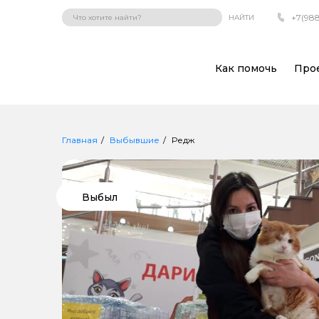
+7(988
НАЙТИ
Как помочь
Про
Главная
Выбывшие
Редж
Выбыл