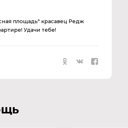
асная площадь" красавец Редж
артире! Удачи тебе!
ощь