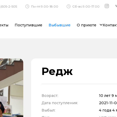
)505-2-505
Пн-пт:9.00-18.00
Сб-вс:9.00-17.00
екты
Поступившие
Выбывшие
О приюте
Контак
Редж
Возраст:
10 лет 9
Дата поступления:
2021-11-0
Выбыл:
4 года 4