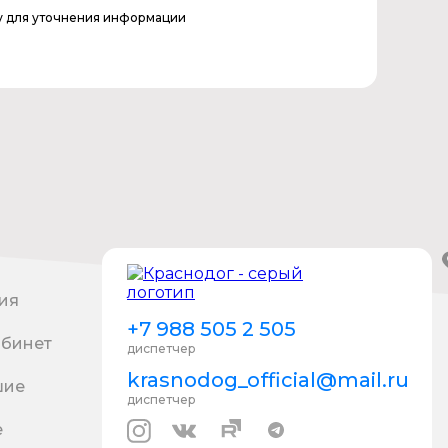
у для уточнения информации
ия
+7 988 505 2 505
абинет
диспетчер
krasnodog_official@mail.ru
шие
диспетчер
е