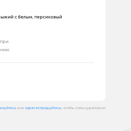
рыжий с белым, персиковый
 при
нии:
изуйтесь
или
зарегестрируйтесь
, чтобы стать куратором