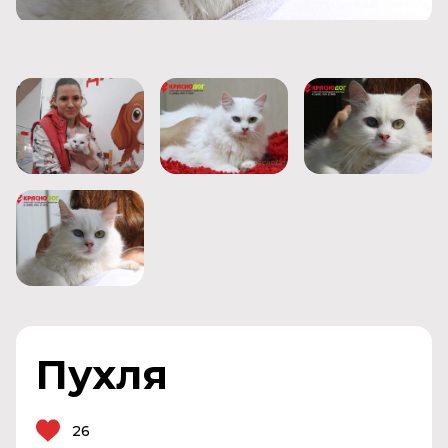
Пухля
26