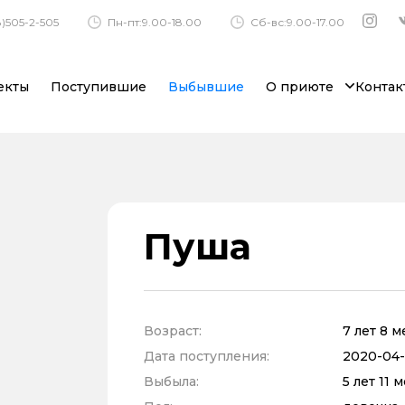
)505-2-505
Пн-пт:9.00-18.00
Сб-вс:9.00-17.00
екты
Поступившие
Выбывшие
О приюте
Контак
Пуша
Возраст:
7 лет 8 
Дата поступления:
2020-04-
Выбыла:
5 лет 11