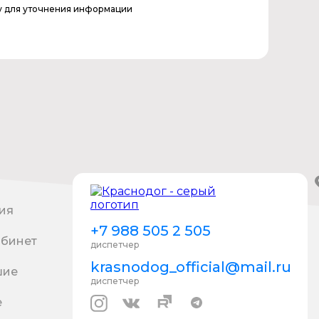
у для уточнения информации
ия
+7 988 505 2 505
абинет
диспетчер
krasnodog_official@mail.ru
шие
диспетчер
е