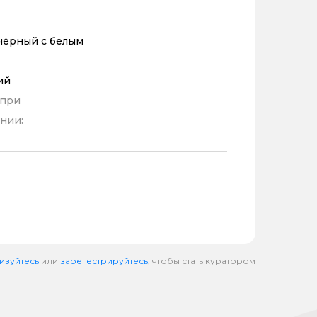
чёрный с белым
ий
 при
нии:
изуйтесь
или
зарегестрируйтесь
, чтобы стать куратором