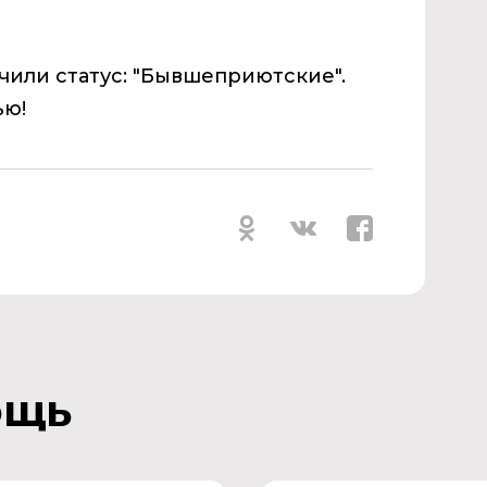
или статус: "Бывшеприютские".
ью!
ощь