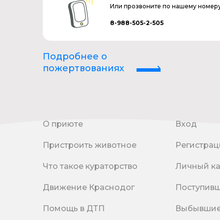
Или прозвоните по нашему номер
8-988-505-2-505
Подробнее о
пожертвованиях
О приюте
Вход
Пристроить животное
Регистрац
Что такое кураторство
Личный к
Движение Краснодог
Поступив
Помощь в ДТП
Выбывши