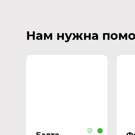
Нам нужна пом
Балто
Ф