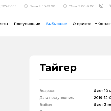
)505-2-505
Пн-пт:9.00-18.00
Сб-вс:9.00-17.00
екты
Поступившие
Выбывшие
О приюте
Контак
Тайгер
Возраст:
6 лет 10
Дата поступления:
2019-12-0
Выбыл:
6 лет 3 