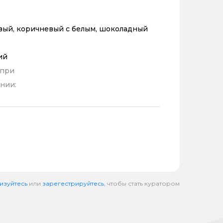
вый, коричневый с белым, шоколадный
ий
 при
нии:
изуйтесь
или
зарегестрируйтесь
, чтобы стать куратором