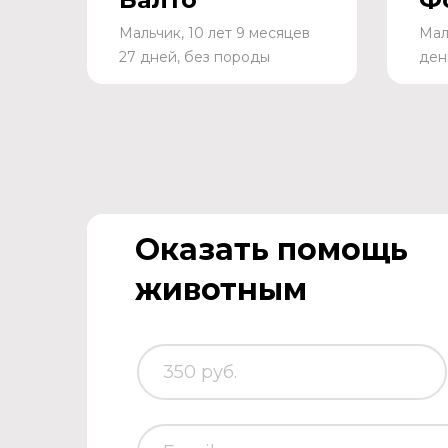
Мальчик, 10 лет 9 месяцев
Мал
27 дней, без породы
ден
Оказать помощь
животным