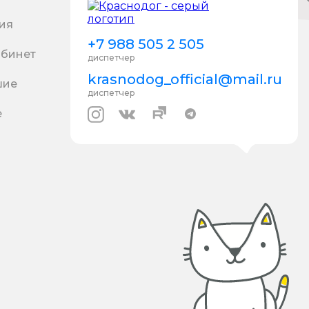
ия
+7 988 505 2 505
абинет
диспетчер
krasnodog_official@mail.ru
шие
диспетчер
е