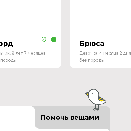
орд
Брюса
ьчик, 8 лет 7 месяцев,
Девочка, 4 месяца 2 дня
 породы
без породы
Помочь вещами