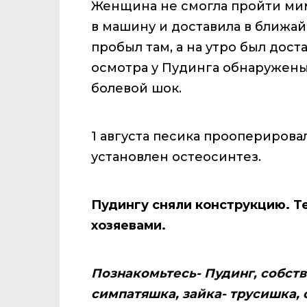
Женщина не смогла пройти мим
в машину и доставила в ближай
пробыл там, а на утро был дост
осмотра у Пудинга обнаружены:
болевой шок.
1 августа песика прооперирова
установлен остеосинтез.
Пудингу сняли конструкцию. Те
хозяевами.
Познакомьтесь- Пудинг, собст
симпатяшка, зайка- трусишка, с