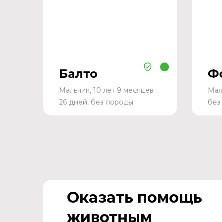
Балто
Ф
Мальчик, 10 лет 9 месяцев
Мал
26 дней, без породы
без
Оказать помощь
животным