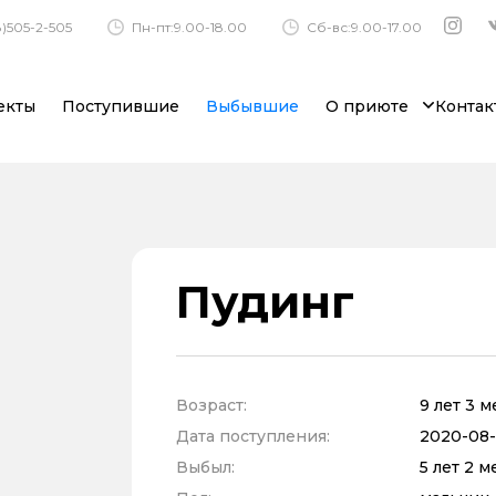
)505-2-505
Пн-пт:9.00-18.00
Сб-вс:9.00-17.00
екты
Поступившие
Выбывшие
О приюте
Контак
Пудинг
Возраст:
9 лет 3 
Дата поступления:
2020-08-0
Выбыл:
5 лет 2 