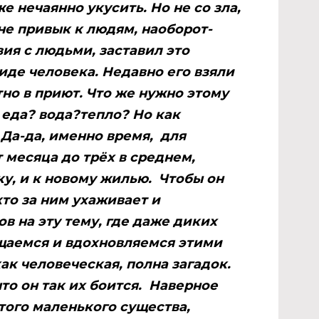
е нечаянно укусить. Но не со зла,
н не привык к людям, наоборот-
ия с людьми, заставил это
иде человека. Недавно его взяли
но в приют. Что же нужно этому
еда? вода?тепло? Но как
 Да-да, именно время, для
 месяца до трёх в среднем,
у, и к новому жилью. Чтобы он
кто за ним ухаживает и
в на эту тему, где даже диких
щаемся и вдохновляемся этими
ак человеческая, полна загадок.
то он так их боится. Наверное
того маленького существа,