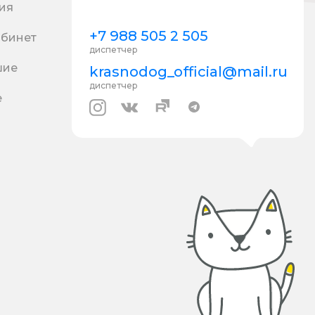
ия
+7 988 505 2 505
абинет
диспетчер
шие
krasnodog_official@mail.ru
диспетчер
е