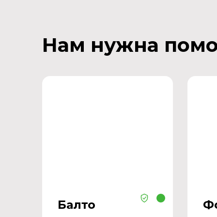
Нам нужна пом
Балто
Ф