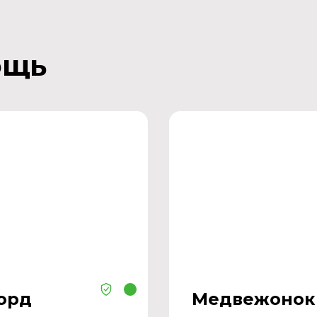
ощь
орд
Медвежонок