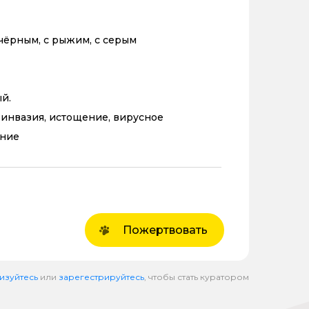
 чёрным, с рыжим, с серым
ый.
 инвазия, истощение, вирусное
ание
Пожертвовать
изуйтесь
или
зарегестрируйтесь
, чтобы стать куратором