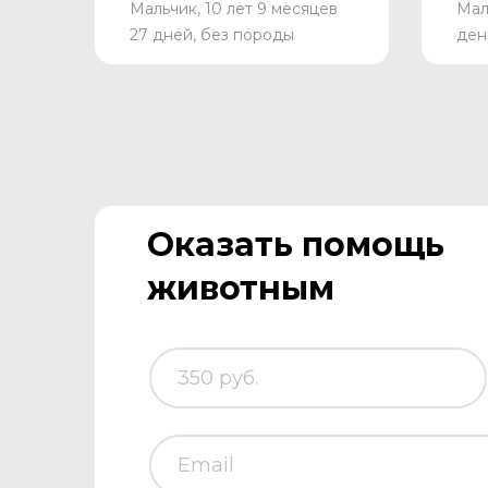
Мальчик, 10 лет 9 месяцев
Мал
27 дней, без породы
ден
Оказать помощь
животным