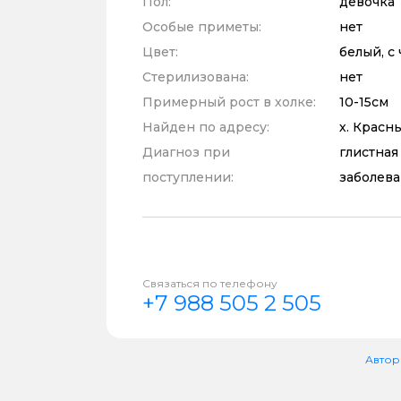
Пол:
девочка
Особые приметы:
нет
Цвет:
белый, с
Стерилизована:
нет
Примерный рост в холке:
10-15см
Найден по адресу:
х. Красн
Диагноз при
глистная
поступлении:
заболев
Связаться по телефону
+7 988 505 2 505
Автор