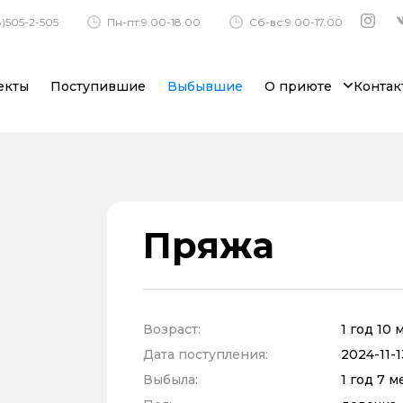
)505-2-505
Пн-пт:9.00-18.00
Сб-вс:9.00-17.00
екты
Поступившие
Выбывшие
О приюте
Контак
Пряжа
Возраст:
1 год 10
Дата поступления:
2024-11-1
Выбыла:
1 год 7 