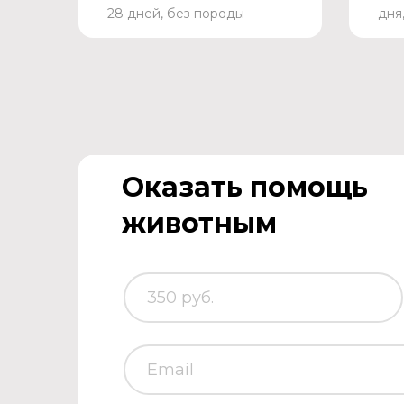
28 дней, без породы
дня
Оказать помощь
животным