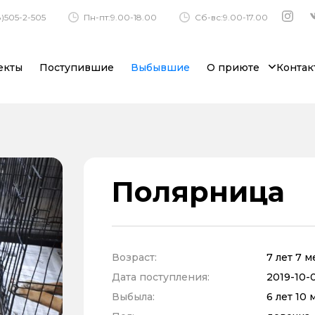
)505-2-505
Пн-пт:9.00-18.00
Сб-вс:9.00-17.00
екты
Поступившие
Выбывшие
О приюте
Контак
Полярница
Возраст:
7 лет 7 
Дата поступления:
2019-10-0
Выбыла:
6 лет 10