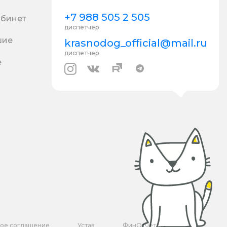
+7 988 505 2 505
абинет
диспетчер
шие
krasnodog_official@mail.ru
диспетчер
е
кое соглашение
Устав
ФинОтчет