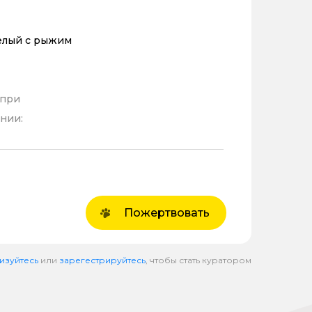
елый с рыжим
 при
нии:
Пожертвовать
изуйтесь
или
зарегестрируйтесь
, чтобы стать куратором