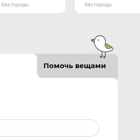
, без породы
без породы
Помочь вещами