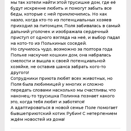
мы так хотели найти этой трусишке дом, где её
будут искренне любить и помогут забыть все
беды, которые с ней приключились. Но как
назло, когда кто-то из потенциальных хозяев
приходил за питомцем, Поля забивалась в самый
дальний уголочек и изображала сердечный
приступ от одного взгляда на неё, и выбор падал
на кото-то из Полькиных соседей.
Но случилось чудо, возможно за полтора года
Польке наскучил кошкин дом, она набралась
смелости и вышла к своей потенциальной
хозяйке, не оставив шанса забрать кого-то
другого!
Сотрудники приюта любят всех животных, но
Поля была любимицей у многих и сложно
передать словами насколько мы счастливы, что
наконец-то трусишка Полинка познает какого
это, когда тебя любят и заботятся!
А адаптироваться в новой семье Поле помогает
бывшеприютский котик Рубин! С нетерпением
ждём новостей из дома!