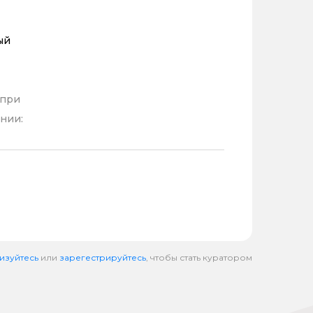
ый
 при
нии:
изуйтесь
или
зарегестрируйтесь
, чтобы стать куратором