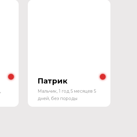
Патрик
,
Мальчик, 1 год 5 месяцев 5
дней, без породы