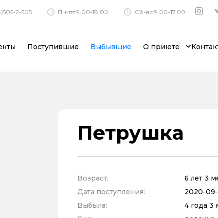
)505-2-505
Пн-пт:9.00-18.00
Сб-вс:9.00-17.00
екты
Поступившие
Выбывшие
О приюте
Контак
Петрушка
Возраст:
6 лет 3 
Дата поступления:
2020-09-
Выбыла:
4 года 3