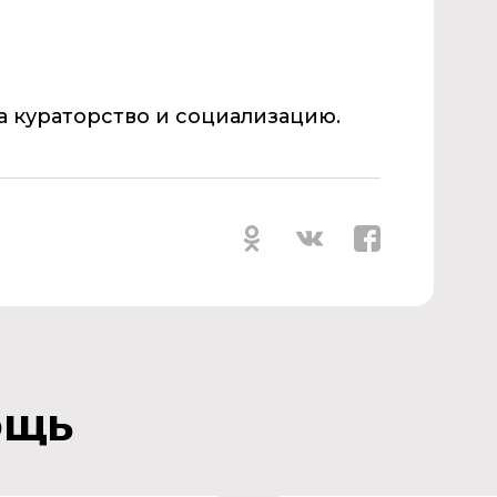
а
кураторство
и социализацию.
ощь