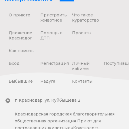
О приюте
Пристроить
Что такое
животное
кураторство
Движение
Помощь в
Проекты
Краснодог
ДТП
Как помочь
Вход
Регистрация
Личный
Поступивш
кабинет
Выбывшие
Радуга
Контакты
г. Краснодар, ул. Куйбышева 2
Краснодарская городская благотворительная
общественная организация Приют для
пострадавших животных «Краснодог»