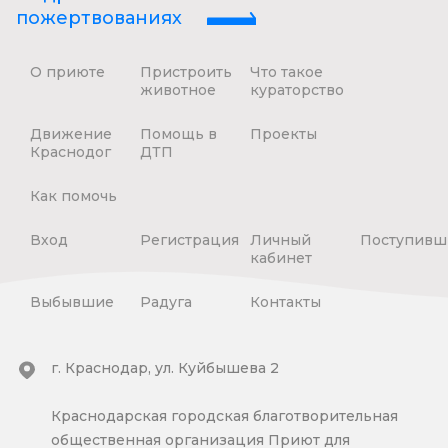
пожертвованиях
О приюте
Пристроить
Что такое
животное
кураторство
Движение
Помощь в
Проекты
Краснодог
ДТП
Как помочь
Вход
Регистрация
Личный
Поступивш
кабинет
Выбывшие
Радуга
Контакты
г. Краснодар, ул. Куйбышева 2
Краснодарская городская благотворительная
общественная организация Приют для