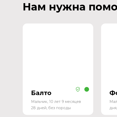
Нам нужна пом
Балто
Ф
Мальчик, 10 лет 9 месяцев
Мал
28 дней, без породы
дня