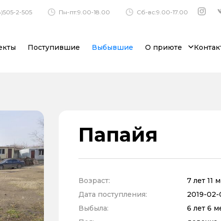
)505-2-505
Пн-пт:9.00-18.00
Сб-вс:9.00-17.00
екты
Поступившие
Выбывшие
О приюте
Контак
Папайя
Возраст:
7 лет 11 
Дата поступления:
2019-02-
Выбыла:
6 лет 6 