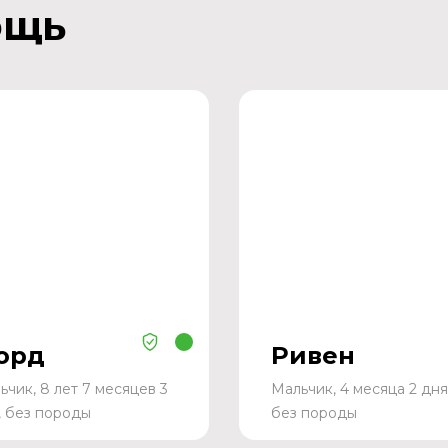
ощь
орд
Ривен
ьчик, 8 лет 7 месяцев 3
Мальчик, 4 месяца 2 дня
, без породы
без породы