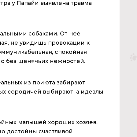
отра у Папайи выявлена травма
еальными собаками. От неё
ая, не увидишь провокации к
коммуникабельная, спокойная
но без щенячьих нежностей.
еальных из приюта забирают
ных сородичей выбирают, а идеалы
койных малышей хороших хозяев.
но достойны счастливой