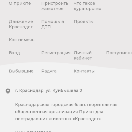
О приюте
Пристроить
Что такое
животное
кураторство
Движение
Помощь в
Проекты
Краснодог
ДТП
Как помочь
Вход
Регистрация
Личный
Поступивш
кабинет
Выбывшие
Радуга
Контакты
г. Краснодар, ул. Куйбышева 2
Краснодарская городская благотворительная
общественная организация Приют для
пострадавших животных «Краснодог»