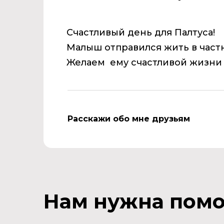
Счастли
в
ый день для Палтуса!
Малыш отпра
в
ился жить
в
част
Желаем
ему счастли
в
ой жизн
Расскажи обо мне друзьям
Нам нужна пом