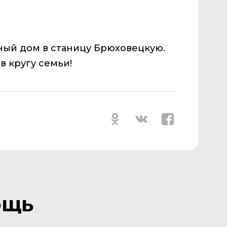
ный
дом в станицу Брюховецкую
.
и
в
кругу семьи!
ощь