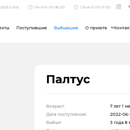
)505-2-505
Пн-пт:9.00-18.00
Сб-вс:9.00-17.00
екты
Поступившие
Выбывшие
О приюте
Контак
Палтус
Возраст:
7 лет 1 
Дата поступления:
2022-06-
Выбыл:
3 года 8