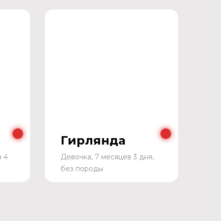
Гирлянда
в 4
Девочка, 7 месяцев 3 дня,
без породы