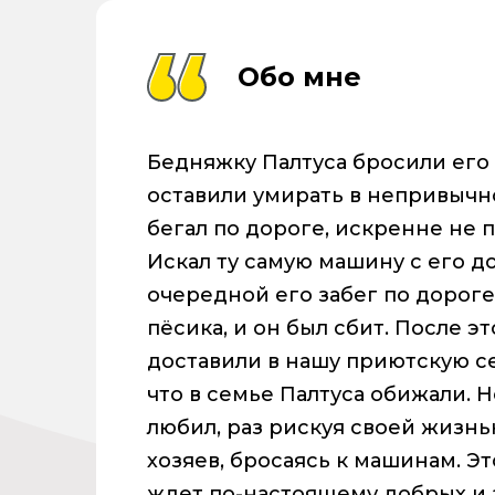
Обо мне
Бедняжку Палтуса бросили его 
оставили умирать в непривычно
бегал по дороге, искренне не 
Искал ту самую машину с его 
очередной его забег по дороге
пёсика, и он был сбит. После э
доставили в нашу приютскую с
что в семье Палтуса обижали. Н
любил, раз рискуя своей жизн
хозяев, бросаясь к машинам. Э
ждет по-настоящему добрых и 