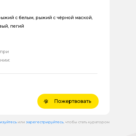
ыжий с белым, рыжий с чёрной маской,
вый, пегий
 при
нии:
Пожертвовать
изуйтесь
или
зарегестрируйтесь
, чтобы стать куратором