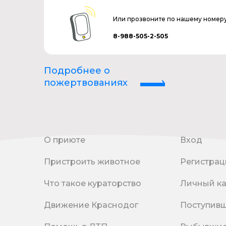
Или прозвоните по нашему номер
8-988-505-2-505
Подробнее о
пожертвованиях
О приюте
Вход
Пристроить животное
Регистрац
Что такое кураторство
Личный к
Движение Краснодог
Поступив