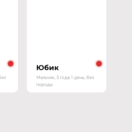
Юбик
без
Мальчик, 3 года 1 день, без
породы