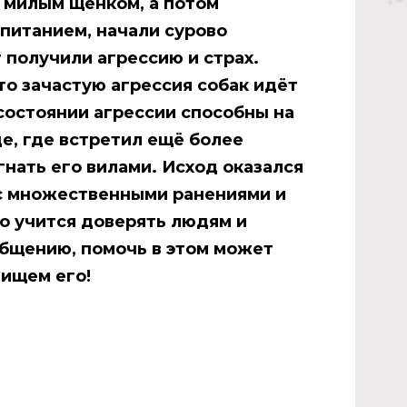
 милым щенком, а потом
спитанием, начали сурово
т получили агрессию и страх.
что зачастую агрессия собак идёт
 состоянии агрессии способны на
це, где встретил ещё более
нать его вилами. Исход оказался
 с множественными ранениями и
ко учится доверять людям и
общению, помочь в этом может
 ищем его!