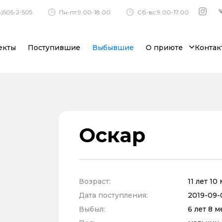
)505-2-505
Пн-пт:9.00-18.00
Сб-вс:9.00-17.00
екты
Поступившие
Выбывшие
О приюте
Контак
Оскар
Возраст:
11 лет 1
Дата поступления:
2019-09-
Выбыл:
6 лет 8 