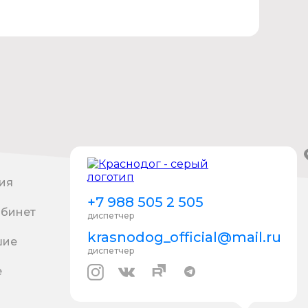
ия
+7 988 505 2 505
абинет
диспетчер
krasnodog_official@mail.ru
шие
диспетчер
е