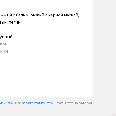
ыжий с белым, рыжий с чёрной маской,
вый, пегий
рупный
 при
нии:
изуйтесь
или
зарегестрируйтесь
, чтобы стать куратором