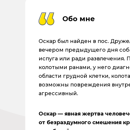
Обо мне
Оскар был найден в пос. Друж
вечером предыдущего дня соба
испуга или ради развлечения.
колотыми ранами, у него диаг
области грудной клетки, колота
возможны повреждения внутре
агрессивный.
Оскар — явная жертва человеч
от безраздумного смешения кр