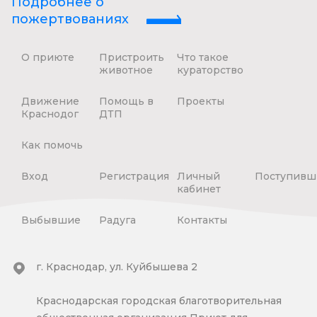
Подробнее о
пожертвованиях
О приюте
Пристроить
Что такое
животное
кураторство
Движение
Помощь в
Проекты
Краснодог
ДТП
Как помочь
Вход
Регистрация
Личный
Поступивш
кабинет
Выбывшие
Радуга
Контакты
г. Краснодар, ул. Куйбышева 2
Краснодарская городская благотворительная