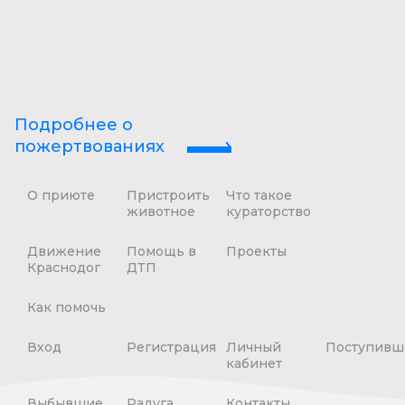
Подробнее о
пожертвованиях
О приюте
Пристроить
Что такое
животное
кураторство
Движение
Помощь в
Проекты
Краснодог
ДТП
Как помочь
Вход
Регистрация
Личный
Поступивш
кабинет
Выбывшие
Радуга
Контакты