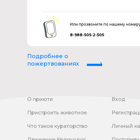
Или прозвоните по нашему номер
8-988-505-2-505
Подробнее о
пожертвованиях
О приюте
Вход
Пристроить животное
Регистрац
Что такое кураторство
Личный к
Движение Краснодог
Поступив