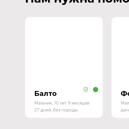
Балто
Ф
Мальчик, 10 лет 9 месяцев
Мал
27 дней, без породы
ден