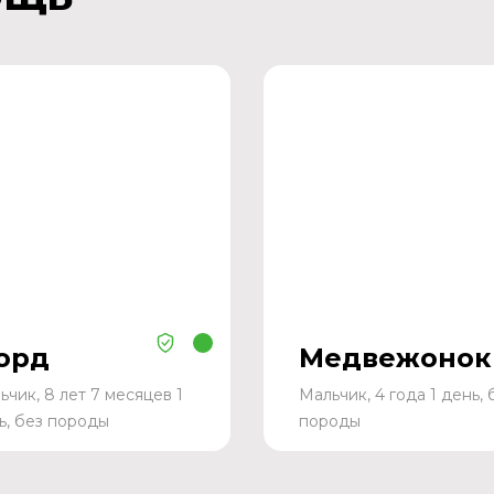
орд
Медвежонок
ьчик, 8 лет 7 месяцев 1
Мальчик, 4 года 1 день, 
ь, без породы
породы