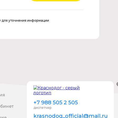
у для уточнения информации
ия
+7 988 505 2 505
абинет
диспетчер
krasnodog_official@mail.ru
шие