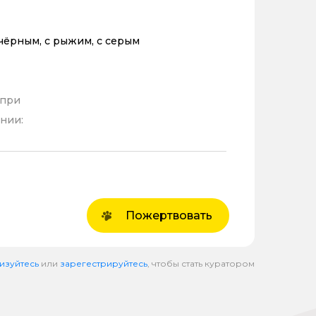
 чёрным, с рыжим, с серым
 при
нии:
Пожертвовать
изуйтесь
или
зарегестрируйтесь
, чтобы стать куратором