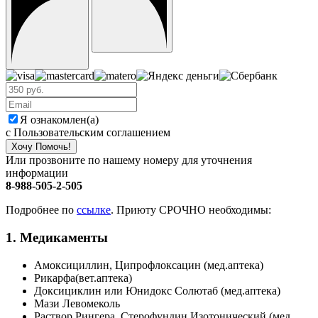
Я ознакомлен(а)
с Пользовательским соглашением
Хочу Помочь!
Или прозвоните по нашему номеру для уточнения
информации
8-988-505-2-505
Подробнее по
ссылке
. Приюту СРОЧНО необходимы:
1. Медикаменты
Амоксициллин, Ципрофлоксацин (мед.аптека)
Рикарфа(вет.аптека)
Доксициклин или Юнидокс Солютаб (мед.аптека)
Мази Левомеколь
Раствор Рингера, Стерофундин Изотонический (мед.