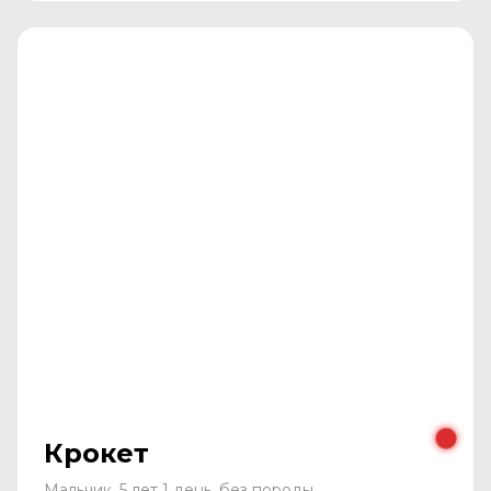
Крокет
Мальчик, 5 лет 1 день, без породы