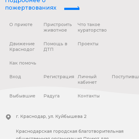
Подробнее о
пожертвованиях
О приюте
Пристроить
Что такое
животное
кураторство
Движение
Помощь в
Проекты
Краснодог
ДТП
Как помочь
Вход
Регистрация
Личный
Поступивш
кабинет
Выбывшие
Радуга
Контакты
г. Краснодар, ул. Куйбышева 2
Краснодарская городская благотворительная
общественная организация Приют для