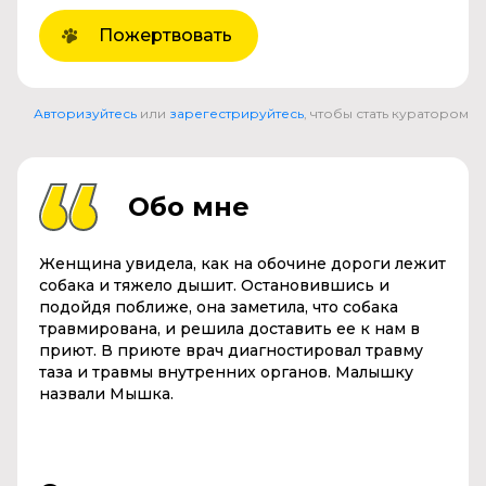
Пожертвовать
Авторизуйтесь
или
зарегестрируйтесь
, чтобы стать куратором
Обо мне
Женщина увидела
,
как на обочине дороги лежит
собака и тяжело дышит. Остановившись
и
подойдя поближе, она заметила, что соба
к
а
травмирован
а
,
и решила доставить ее к нам в
приют. В приюте в
р
а
ч диагнос
ти
ровал травму
таза и травмы внутренних органов.
Малышку
назвали Мышка.