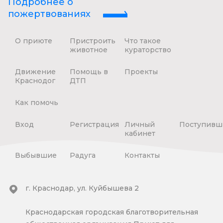
Подробнее о
пожертвованиях
О приюте
Пристроить
Что такое
животное
кураторство
Движение
Помощь в
Проекты
Краснодог
ДТП
Как помочь
Вход
Регистрация
Личный
Поступивш
кабинет
Выбывшие
Радуга
Контакты
г. Краснодар, ул. Куйбышева 2
Краснодарская городская благотворительная