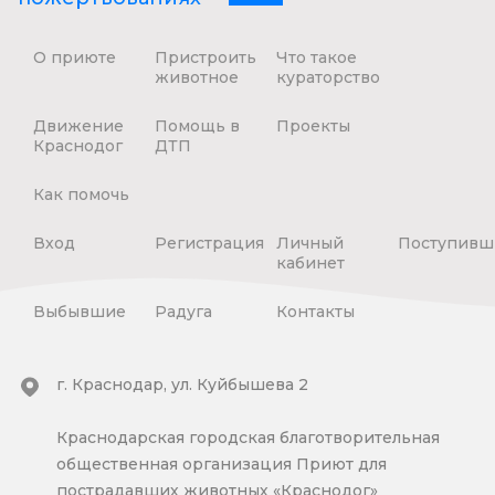
О приюте
Пристроить
Что такое
животное
кураторство
Движение
Помощь в
Проекты
Краснодог
ДТП
Как помочь
Вход
Регистрация
Личный
Поступивш
кабинет
Выбывшие
Радуга
Контакты
г. Краснодар, ул. Куйбышева 2
Краснодарская городская благотворительная
общественная организация Приют для
пострадавших животных «Краснодог»