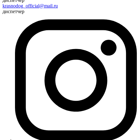
диспетчер
krasnodog_official@mail.ru
диспетчер