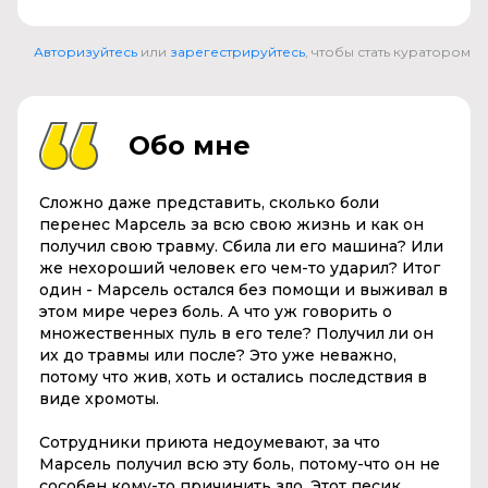
Авторизуйтесь
или
зарегестрируйтесь
, чтобы стать куратором
Обо мне
Сложно даже представить, сколько боли
перенес Марсель за всю свою жизнь и как он
получил свою травму. Сбила ли его машина? Или
же нехороший человек его чем-то ударил? Итог
один - Марсель остался без помощи и выживал в
этом мире через боль. А что уж говорить о
множественных пуль в его теле? Получил ли он
их до травмы или после? Это уже неважно,
потому что жив, хоть и остались последствия в
виде хромоты.
Сотрудники приюта недоумевают, за что
Марсель получил всю эту боль, потому-что он не
сособен кому-то причинить зло. Этот песик