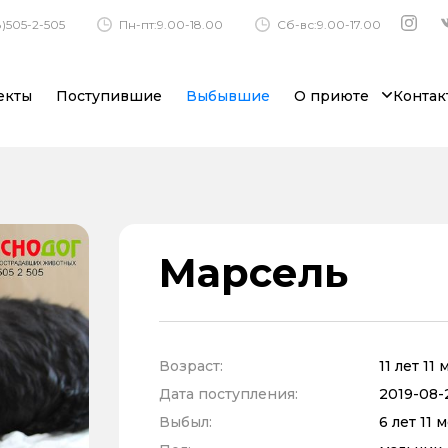
)505-2-505
Пн-пт:9.00-18.00
Сб-вс:9.00-17.00
екты
Поступившие
Выбывшие
О приюте
Контак
Марсель
Возраст:
11 лет 11
Дата поступления:
2019-08-
Выбыл:
6 лет 11