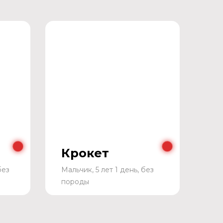
Крокет
без
Мальчик, 5 лет 1 день, без
породы