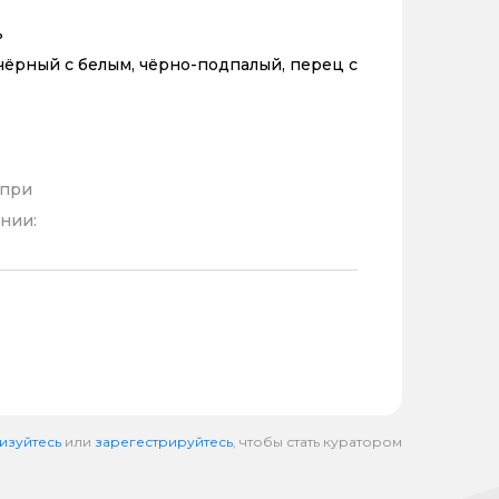
ь
чёрный с белым, чёрно-подпалый, перец с
 при
нии:
изуйтесь
или
зарегестрируйтесь
, чтобы стать куратором