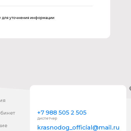
у для уточнения информации
ия
+7 988 505 2 505
абинет
диспетчер
шие
krasnodog_official@mail.ru