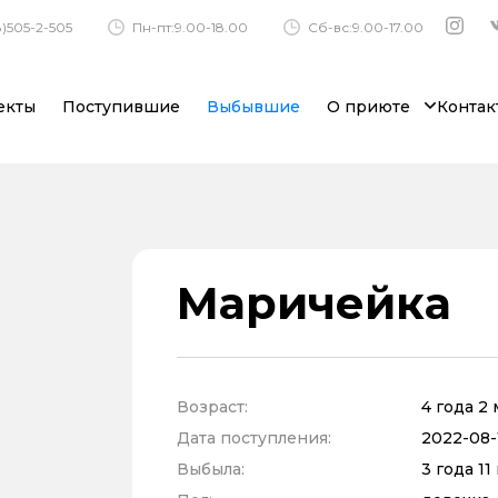
)505-2-505
Пн-пт:9.00-18.00
Сб-вс:9.00-17.00
екты
Поступившие
Выбывшие
О приюте
Контак
Маричейка
Возраст:
4 года 2
Дата поступления:
2022-08-
Выбыла:
3 года 1