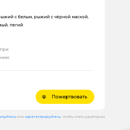
ыжий с белым, рыжий с чёрной маской,
вый, пегий
 при
нии:
Пожертвовать
изуйтесь
или
зарегестрируйтесь
, чтобы стать куратором