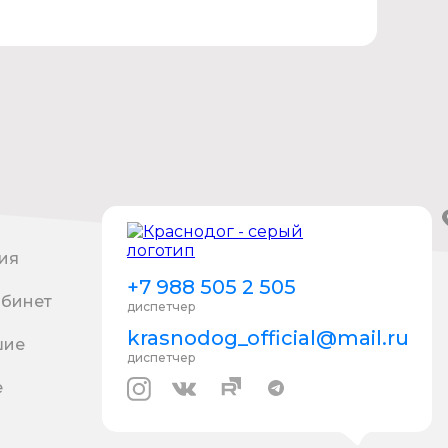
ия
+7 988 505 2 505
абинет
диспетчер
krasnodog_official@mail.ru
шие
диспетчер
е