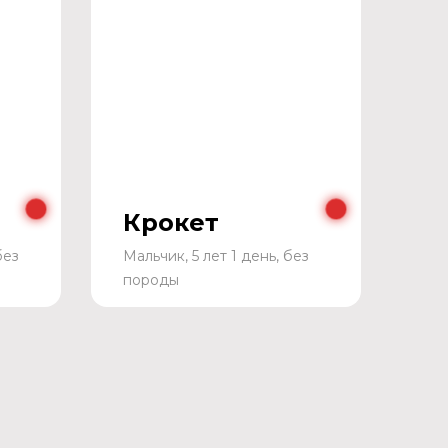
Крокет
без
Мальчик, 5 лет 1 день, без
породы