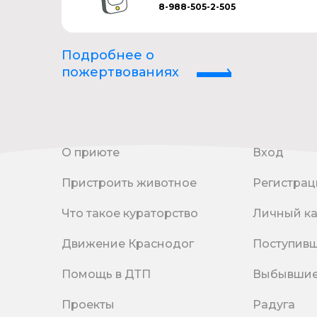
8-988-505-2-505
Подробнее о
пожертвованиях
О приюте
Вход
Пристроить животное
Регистрац
Что такое кураторство
Личный к
Движение Краснодог
Поступив
Помощь в ДТП
Выбывши
Проекты
Радуга