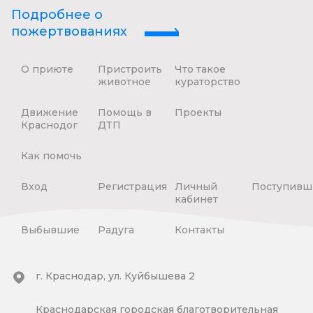
Подробнее о
пожертвованиях
О приюте
Пристроить
Что такое
животное
кураторство
Движение
Помощь в
Проекты
Краснодог
ДТП
Как помочь
Вход
Регистрация
Личный
Поступивш
кабинет
Выбывшие
Радуга
Контакты
г. Краснодар, ул. Куйбышева 2
Краснодарская городская благотворительная