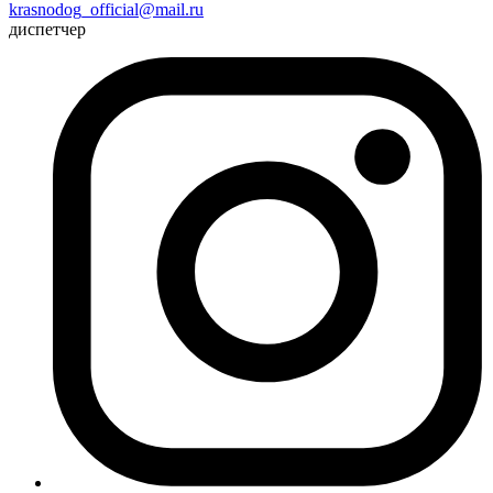
krasnodog_official@mail.ru
диспетчер