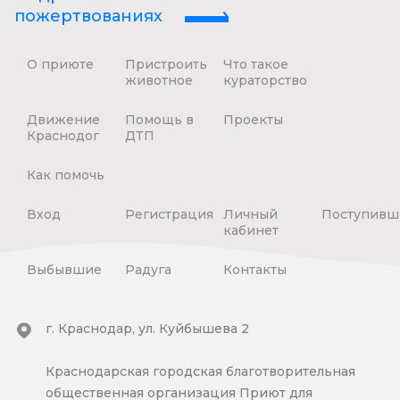
пожертвованиях
О приюте
Пристроить
Что такое
животное
кураторство
Движение
Помощь в
Проекты
Краснодог
ДТП
Как помочь
Вход
Регистрация
Личный
Поступивш
кабинет
Выбывшие
Радуга
Контакты
г. Краснодар, ул. Куйбышева 2
Краснодарская городская благотворительная
общественная организация Приют для