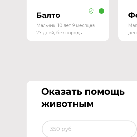
Балто
Ф
Мальчик, 10 лет 9 месяцев
Мал
27 дней, без породы
ден
Оказать помощь
животным