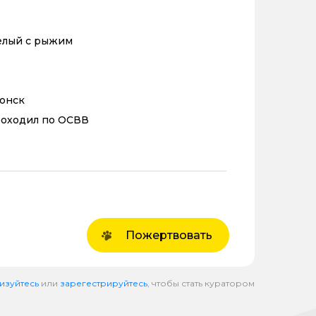
елый с рыжим
ронск
роходил по ОСВВ
Пожертвовать
изуйтесь
или
зарегестрируйтесь
, чтобы стать куратором