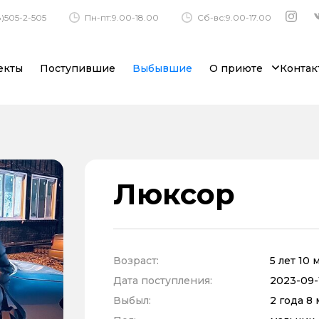
)505-2-505
Пн-пт:9.00-18.00
Сб-вс:9.00-17.00
екты
Поступившие
Выбывшие
О приюте
Контак
Люксор
Возраст:
5 лет 10
Дата поступления:
2023-09-1
Выбыл:
2 года 8