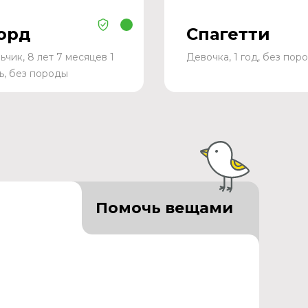
орд
Спагетти
ьчик, 8 лет 7 месяцев 1
Девочка, 1 год, без пор
ь, без породы
Помочь вещами