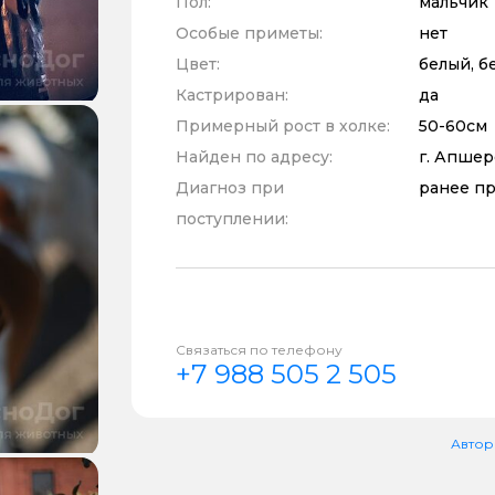
Пол:
мальчик
Особые приметы:
нет
Цвет:
белый, б
Кастрирован:
да
Примерный рост в холке:
50-60см
Найден по адресу:
г. Апше
Диагноз при
ранее п
поступлении:
Связаться по телефону
+7 988 505 2 505
Автор