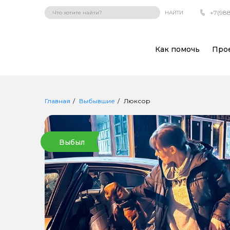
+7(988
НАЙТИ
Как помочь
Про
Главная
Выбывшие
Люксор
Выбыл