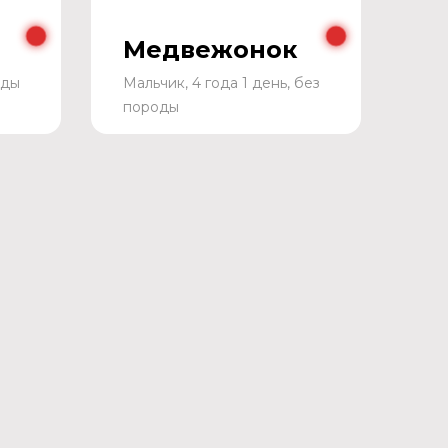
Медвежонок
оды
Мальчик, 4 года 1 день, без
породы