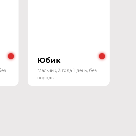
Юбик
без
Мальчик, 3 года 1 день, без
породы