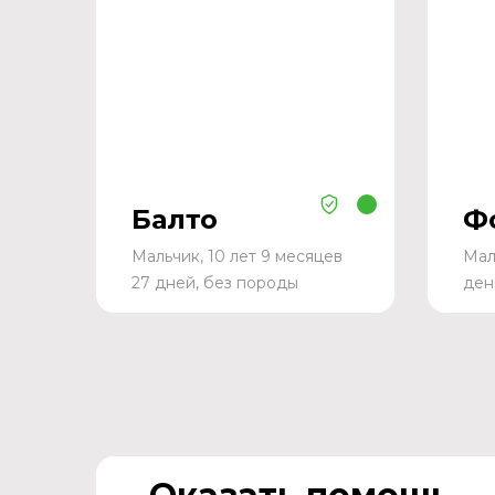
Балто
Ф
Мальчик, 10 лет 9 месяцев
Мал
27 дней, без породы
ден