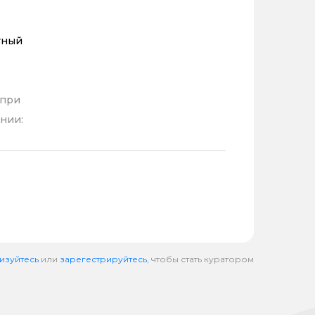
тный
 при
нии:
изуйтесь
или
зарегестрируйтесь
, чтобы стать куратором