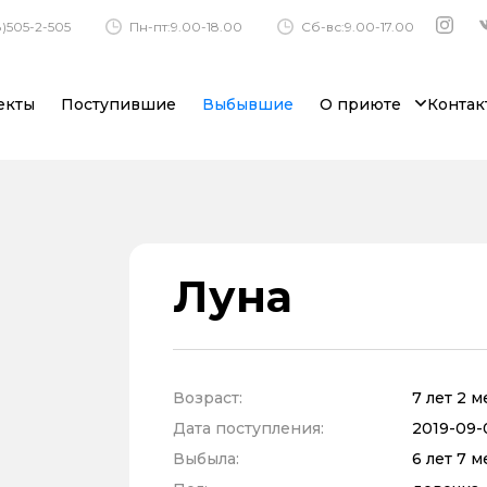
)505-2-505
Пн-пт:9.00-18.00
Сб-вс:9.00-17.00
екты
Поступившие
Выбывшие
О приюте
Контак
Луна
Возраст:
7 лет 2 
Дата поступления:
2019-09-0
Выбыла:
6 лет 7 