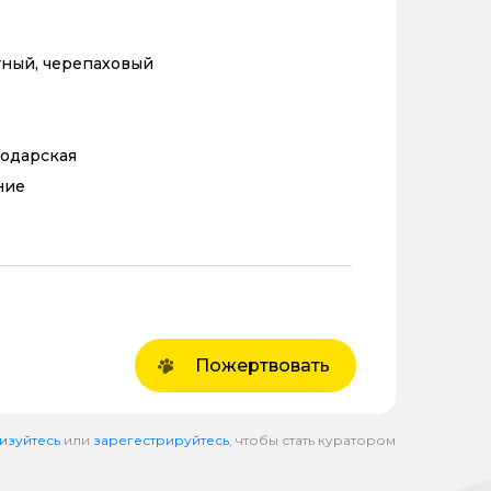
тный, черепаховый
нодарская
ние
Пожертвовать
изуйтесь
или
зарегестрируйтесь
, чтобы стать куратором