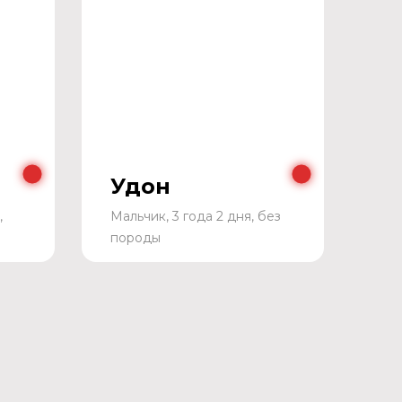
Удон
,
Мальчик, 3 года 2 дня, без
породы