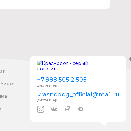
ия
+7 988 505 2 505
абинет
диспетчер
krasnodog_official@mail.ru
шие
диспетчер
е