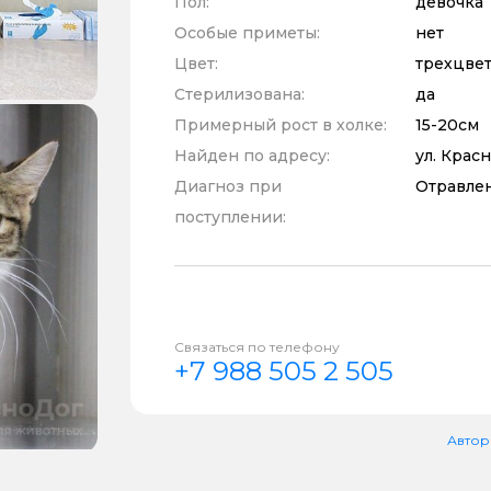
Пол:
девочка
Особые приметы:
нет
Цвет:
трехцве
Стерилизована:
да
Примерный рост в холке:
15-20см
Найден по адресу:
ул. Крас
Диагноз при
Отравле
поступлении:
Связаться по телефону
+7 988 505 2 505
Автор