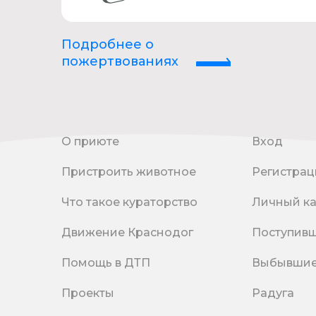
Подробнее о
пожертвованиях
О приюте
Вход
Пристроить животное
Регистрац
Что такое кураторство
Личный к
Движение Краснодог
Поступив
Помощь в ДТП
Выбывши
Проекты
Радуга