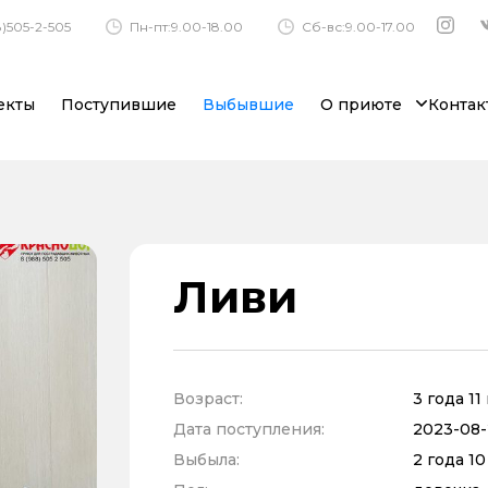
)505-2-505
Пн-пт:9.00-18.00
Сб-вс:9.00-17.00
екты
Поступившие
Выбывшие
О приюте
Контак
Ливи
Возраст:
3 года 1
Дата поступления:
2023-08-
Выбыла:
2 года 1