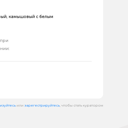
ый, камышовый с белым
 при
нии:
изуйтесь
или
зарегестрируйтесь
, чтобы стать куратором