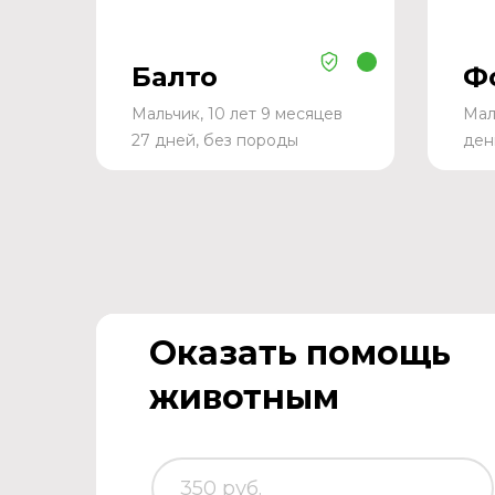
Балто
Ф
Мальчик, 10 лет 9 месяцев
Мал
27 дней, без породы
ден
Оказать помощь
животным