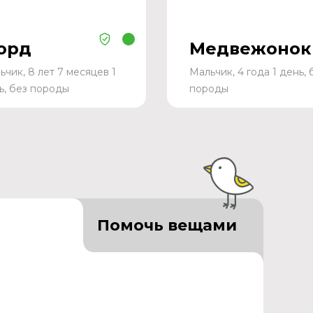
орд
Медвежонок
ьчик, 8 лет 7 месяцев 1
Мальчик, 4 года 1 день, 
ь, без породы
породы
Помочь вещами