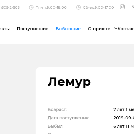
)505-2-505
Пн-пт:9.00-18.00
Сб-вс:9.00-17.00
екты
Поступившие
Выбывшие
О приюте
Контак
Лемур
Возраст:
7 лет 1 
Дата поступления:
2019-09-0
Выбыл:
6 лет 11