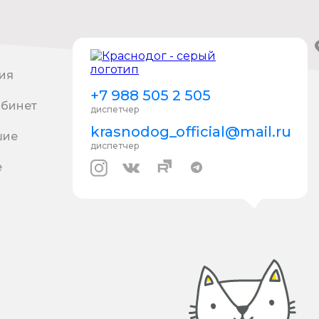
ия
+7 988 505 2 505
абинет
диспетчер
krasnodog_official@mail.ru
шие
диспетчер
е