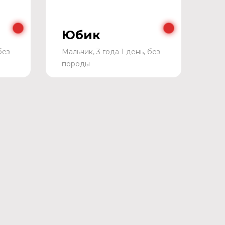
Юбик
без
Мальчик, 3 года 1 день, без
породы