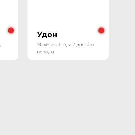
Удон
,
Мальчик, 3 года 2 дня, без
породы