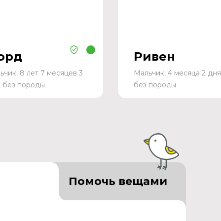
орд
Ривен
ьчик, 8 лет 7 месяцев 3
Мальчик, 4 месяца 2 дня
, без породы
без породы
Помочь вещами