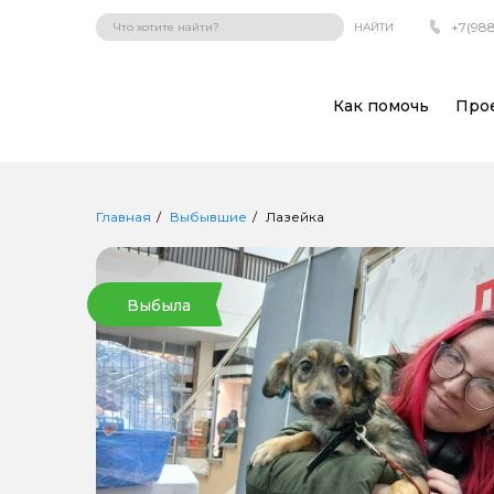
+7(988
НАЙТИ
Как помочь
Про
Главная
Выбывшие
Лазейка
Выбыла