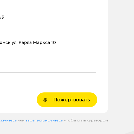
ый
онск ул. Карла Маркса 10
Пожертвовать
изуйтесь
или
зарегестрируйтесь
, чтобы стать куратором