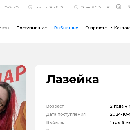
)505-2-505
Пн-пт:9.00-18.00
Сб-вс:9.00-17.00
екты
Поступившие
Выбывшие
О приюте
Контак
Лазейка
Возраст:
2 года 4
Дата поступления:
2024-10-0
Выбыла:
1 год 6 