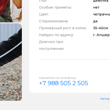
Пол:
девочка
Особые приметы:
нет
Цвет:
чепрачн
Стерилизована:
да
Примерный рост в холке:
35-40см
Найден по адресу:
г. Апшер
Диагноз при
поступлении:
Связаться по телефону
+7 988 505 2 505
Автор