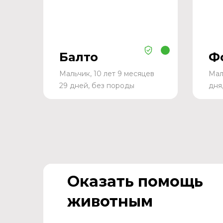
Балто
Ф
Мальчик, 10 лет 9 месяцев
Мал
29 дней, без породы
дня
Оказать помощь
животным