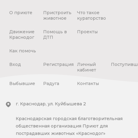
О приюте
Пристроить
Что такое
животное
кураторство
Движение
Помощь в
Проекты
Краснодог
ДТП
Как помочь
Вход
Регистрация
Личный
Поступивш
кабинет
Выбывшие
Радуга
Контакты
г. Краснодар, ул. Куйбышева 2
Краснодарская городская благотворительная
общественная организация Приют для
пострадавших животных «Краснодог»