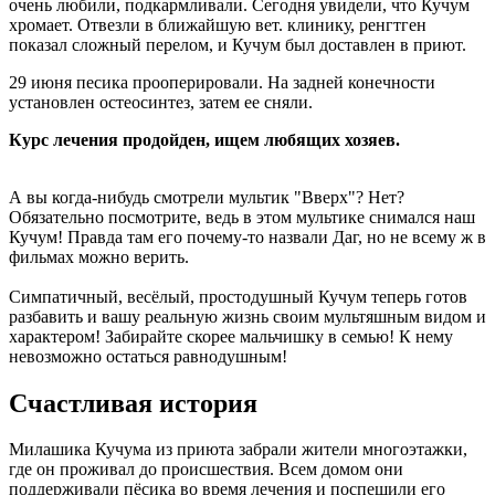
очень любили, подкармливали. Сегодня увидели, что Кучум
хромает. Отвезли в ближайшую вет. клинику, ренгтген
показал сложный перелом, и Кучум был доставлен в приют.
29 июня песика прооперировали. На задней конечности
установлен остеосинтез, затем ее сняли.
Курс лечения продойден, ищем любящих хозяев.
А вы когда-нибудь смотрели мультик "Вверх"? Нет?
Обязательно посмотрите, ведь в этом мультике снимался наш
Кучум! Правда там его почему-то назвали Даг, но не всему ж в
фильмах можно верить.
Симпатичный, весёлый, простодушный Кучум теперь готов
разбавить и вашу реальную жизнь своим мультяшным видом и
характером! Забирайте скорее мальчишку в семью! К нему
невозможно остаться равнодушным!
Счастливая история
Милашика Кучума из приюта забрали жители многоэтажки,
где он проживал до происшествия. Всем домом они
поддерживали пёсика во время лечения и поспешили его