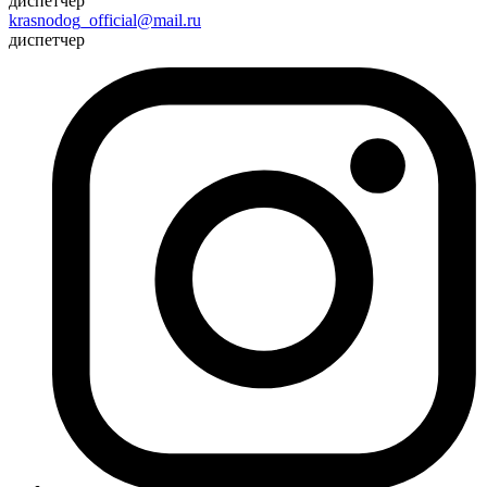
диспетчер
krasnodog_official@mail.ru
диспетчер